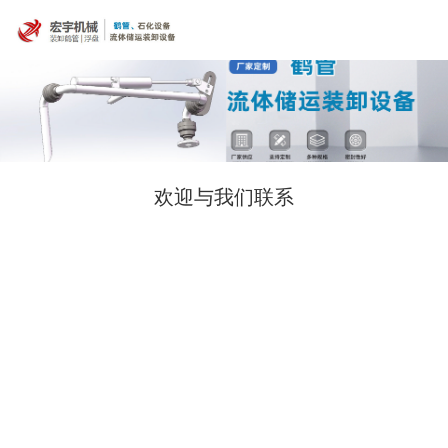
欢迎与我们联系